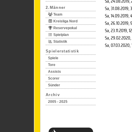
Sa, 24.08.2019
,
Sa, 31.08.2019
, 
2.Männer
Sa, 14.09.2019
, 
Team
Kreisliga Nord
Sa, 26.10.2019
, 
Reservepokal
Sa, 23.11.2019
, 1
Spielplan
Sa, 29.02.2020
,
Statistik
Sa, 07.03.2020
,
Spielerstatistik
Spiele
Tore
Assists
Scorer
Sünder
Archiv
2005 - 2025