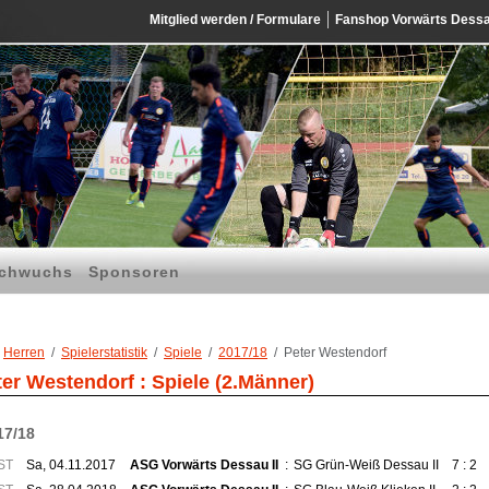
Mitglied werden / Formulare
Fanshop Vorwärts Dess
chwuchs
Sponsoren
Herren
Spielerstatistik
Spiele
2017/18
Peter Westendorf
ter Westendorf : Spiele (2.Männer)
17/18
ST
Sa, 04.11.2017
ASG Vorwärts Dessau II
:
SG Grün-Weiß Dessau II
7 : 2