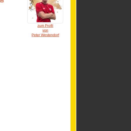
zum Profil
von
Peter Westendorf