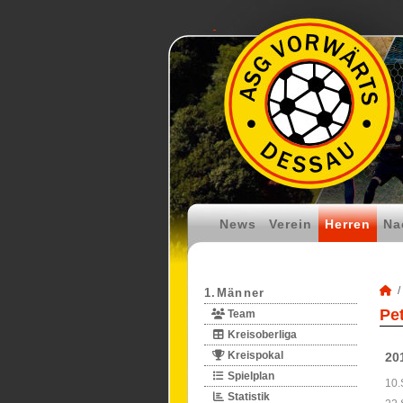
News
Verein
Herren
Na
1.Männer
Pe
Team
Kreisoberliga
Kreispokal
20
Spielplan
10.
Statistik