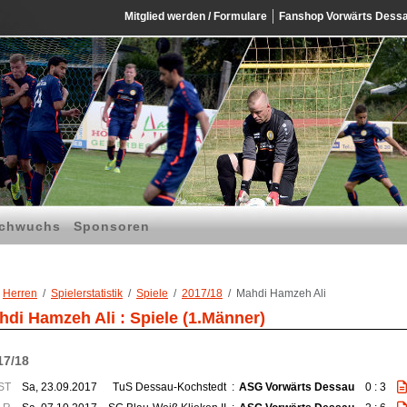
Mitglied werden / Formulare
Fanshop Vorwärts Dess
chwuchs
Sponsoren
Herren
Spielerstatistik
Spiele
2017/18
Mahdi Hamzeh Ali
hdi Hamzeh Ali : Spiele (1.Männer)
17/18
ST
Sa, 23.09.2017
TuS Dessau-Kochstedt
:
ASG Vorwärts Dessau
0 : 3