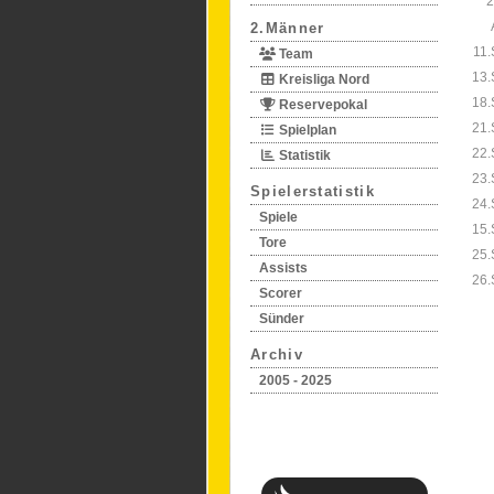
2
2.Männer
11.
Team
13.
Kreisliga Nord
18.
Reservepokal
21.
Spielplan
22.
Statistik
23.
Spielerstatistik
24.
Spiele
15.
Tore
25.
Assists
26.
Scorer
Sünder
Archiv
2005 - 2025