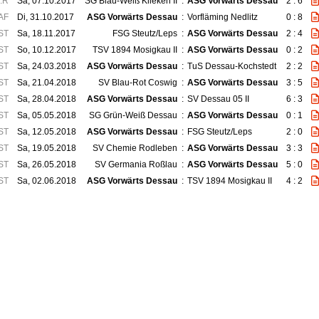
.R
Sa, 07.10.2017
SG Blau-Weiß Klieken II
:
ASG Vorwärts Dessau
2 : 6
AF
Di, 31.10.2017
ASG Vorwärts Dessau
:
Vorfläming Nedlitz
0 : 8
ST
Sa, 18.11.2017
FSG Steutz/Leps
:
ASG Vorwärts Dessau
2 : 4
ST
So, 10.12.2017
TSV 1894 Mosigkau II
:
ASG Vorwärts Dessau
0 : 2
ST
Sa, 24.03.2018
ASG Vorwärts Dessau
:
TuS Dessau-Kochstedt
2 : 2
ST
Sa, 21.04.2018
SV Blau-Rot Coswig
:
ASG Vorwärts Dessau
3 : 5
ST
Sa, 28.04.2018
ASG Vorwärts Dessau
:
SV Dessau 05 II
6 : 3
ST
Sa, 05.05.2018
SG Grün-Weiß Dessau
:
ASG Vorwärts Dessau
0 : 1
ST
Sa, 12.05.2018
ASG Vorwärts Dessau
:
FSG Steutz/Leps
2 : 0
ST
Sa, 19.05.2018
SV Chemie Rodleben
:
ASG Vorwärts Dessau
3 : 3
ST
Sa, 26.05.2018
SV Germania Roßlau
:
ASG Vorwärts Dessau
5 : 0
ST
Sa, 02.06.2018
ASG Vorwärts Dessau
:
TSV 1894 Mosigkau II
4 : 2