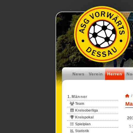
News
Verein
Herren
Na
1.Männer
Ma
Team
Kreisoberliga
Kreispokal
20
Spielplan
5.
Statistik