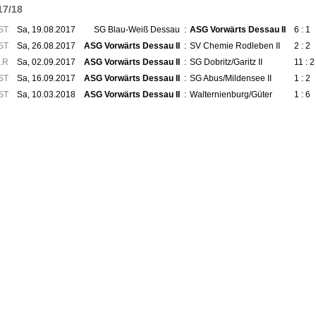
17/18
ST
Sa, 19.08.2017
SG Blau-Weiß Dessau
:
ASG Vorwärts Dessau II
6 : 1
ST
Sa, 26.08.2017
ASG Vorwärts Dessau II
:
SV Chemie Rodleben II
2 : 2
.R
Sa, 02.09.2017
ASG Vorwärts Dessau II
:
SG Dobritz/Garitz II
11 : 2
ST
Sa, 16.09.2017
ASG Vorwärts Dessau II
:
SG Abus/Mildensee II
1 : 2
ST
Sa, 10.03.2018
ASG Vorwärts Dessau II
:
Walternienburg/Güter
1 : 6