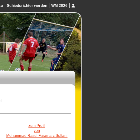
au
Schiedsrichter werden
WM 2026
ni
zum Profil
von
Mohammad Rasul Faramarz Soltani