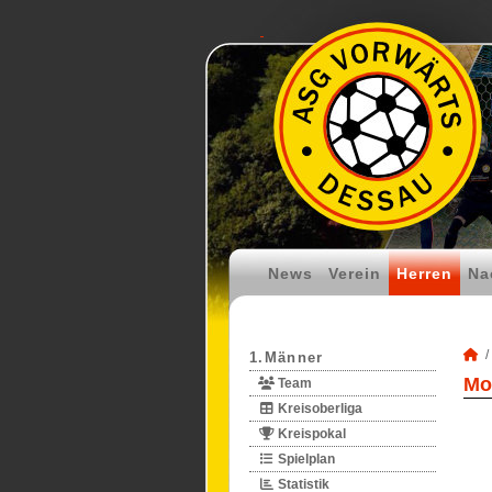
News
Verein
Herren
Na
1.Männer
Mo
Team
Kreisoberliga
Kreispokal
Spielplan
Statistik