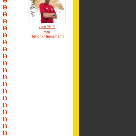
zum Profil
von
Hendrik Hiegemann