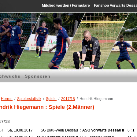
Mitglied werden / Formulare
Fanshop Vorwärts Dess
chwuchs
Sponsoren
Herren
Spielerstatistik
Spiele
2017/18
Hendrik Hiegemann
ndrik Hiegemann : Spiele (2.Männer)
17/18
ST
Sa, 19.08.2017
SG Blau-Weiß Dessau
:
ASG Vorwärts Dessau II
6 : 1