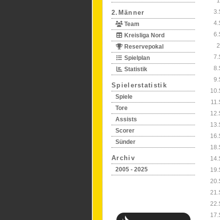
1
3.
2.Männer
4.
Team
6.
Kreisliga Nord
2
Reservepokal
7.
Spielplan
8.
Statistik
9.
Spielerstatistik
10.
Spiele
11.
Tore
12.
Assists
13.
Scorer
16.
Sünder
18.
Archiv
14.
2005 - 2025
19.
20.
21.
22.
17.