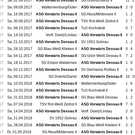
.R
Sa, 02.09.2017
ASG Vorwärts Dessau II
:
SG Dobritz/Garitz II
11 : 2
ST
Sa, 09.09.2017
Walternienburg/Güter
:
ASG Vorwärts Dessau II
2 : 0
ST
Sa, 16.09.2017
ASG Vorwärts Dessau II
:
SG Abus/Mildensee II
1 : 2
ST
Sa, 30.09.2017
ASG Vorwärts Dessau II
:
TSV Rot-Weiß Zerbst II
2 : 7
.R
So, 08.10.2017
ASG Vorwärts Dessau II
:
TuS Kochstedt
0 : 7
ST
Sa, 14.10.2017
Vorfl. Deetz/Lindau
:
ASG Vorwärts Dessau II
3 : 0
ST
Sa, 21.10.2017
ASG Vorwärts Dessau II
:
SV 1952 Gohrau
1 : 2
ST
Sa, 28.10.2017
SG Blau-Weiß Klieken II
:
ASG Vorwärts Dessau II
0 : 4
ST
Sa, 04.11.2017
ASG Vorwärts Dessau II
:
SG Grün-Weiß Dessau II
7 : 2
ST
Sa, 18.11.2017
SG Empor Waldersee
:
ASG Vorwärts Dessau II
1 : 0
ST
Sa, 02.12.2017
ASG Vorwärts Dessau II
:
SV Germania Roßlau II
1 : 0
ST
Sa, 09.12.2017
SG Dobritz/Garitz
:
ASG Vorwärts Dessau II
10 : 0
ST
Sa, 10.03.2018
ASG Vorwärts Dessau II
:
Walternienburg/Güter
1 : 6
ST
Sa, 24.03.2018
ASG Vorwärts Dessau II
:
TuS Kochstedt II
2 : 4
ST
Sa, 31.03.2018
ASG Vorwärts Dessau II
:
SG Blau-Weiß Dessau
1 : 2
ST
Sa, 07.04.2018
TSV Rot-Weiß Zerbst II
:
ASG Vorwärts Dessau II
7 : 0
ST
Sa, 14.04.2018
ASG Vorwärts Dessau II
:
Vorfl. Deetz/Lindau
2 : 0
ST
Sa, 21.04.2018
SV 1952 Gohrau
:
ASG Vorwärts Dessau II
5 : 0
ST
Sa, 28.04.2018
ASG Vorwärts Dessau II
:
SG Blau-Weiß Klieken II
2 : 2
ST
Di, 01.05.2018
SG Abus/Mildensee II
:
ASG Vorwärts Dessau II
1 : 2