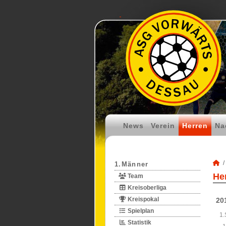
News
Verein
Herren
Na
1.Männer
He
Team
Kreisoberliga
Kreispokal
20
Spielplan
1.
Statistik