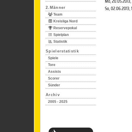
Mo, 20.05.2013
,
So, 02.06.2013
,
2.Männer
Team
Kreisliga Nord
Reservepokal
Spielplan
Statistik
Spielerstatistik
Spiele
Tore
Assists
Scorer
Sünder
Archiv
2005 - 2025