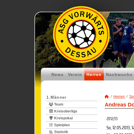
News
Verein
Herren
Nachwuchs
Herren
Spi
1.Männer
Andreas Do
Team
Kreisoberliga
2012/13
Kreispokal
Spielplan
So, 12.05.2013
, 
Statistik