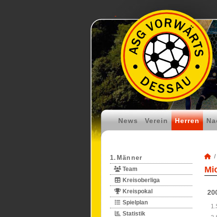
News
Verein
Herren
Na
1.Männer
Mi
Team
Kreisoberliga
Kreispokal
20
Spielplan
1.
Statistik