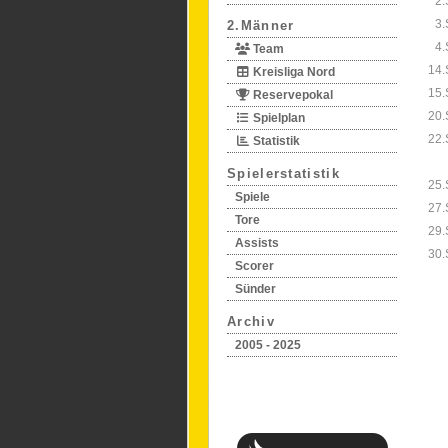
2.
3.
2.Männer
4.
Team
14.
Kreisliga Nord
15.
Reservepokal
20.
Spielplan
22.
Statistik
Spielerstatistik
25.
Spiele
27.
Tore
29.
Assists
30.
Scorer
Sünder
Archiv
2005 - 2025