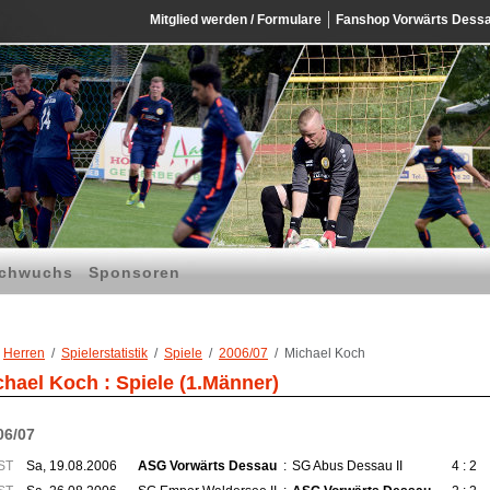
Mitglied werden / Formulare
Fanshop Vorwärts Dess
chwuchs
Sponsoren
Herren
Spielerstatistik
Spiele
2006/07
Michael Koch
chael Koch : Spiele (1.Männer)
06/07
ST
Sa, 19.08.2006
ASG Vorwärts Dessau
:
SG Abus Dessau II
4 : 2