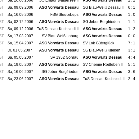
ST
Sa, 26.08.2006
SG Empor Waldersee II
:
ASG Vorwärts Dessau
2 : 2
ST
Sa, 09.09.2006
ASG Vorwärts Dessau
:
SG Blau-Weiß Dessau II
6 : 1
ST
Sa, 16.09.2006
FSG Steutz/Leps
:
ASG Vorwärts Dessau
1 : 0
ST
Sa, 02.12.2006
ASG Vorwärts Dessau
:
SG Jeber-Bergfrieden
1 : 1
ST
Sa, 09.12.2006
TuS Dessau-Kochstedt II
:
ASG Vorwärts Dessau
1 : 2
ST
Sa, 17.03.2007
SV Blau-Weiß Loburg
:
ASG Vorwärts Dessau
0 : 0
ST
So, 15.04.2007
ASG Vorwärts Dessau
:
SV Lok Güterglück
7 : 1
F
Di, 01.05.2007
ASG Vorwärts Dessau
:
SG Blau-Weiß Klieken
3 : 1
ST
Sa, 05.05.2007
SV 1952 Gohrau
:
ASG Vorwärts Dessau
4 : 4
ST
Sa, 19.05.2007
ASG Vorwärts Dessau
:
SV Chemie Rodleben II
5 : 1
ST
Sa, 16.06.2007
SG Jeber-Bergfrieden
:
ASG Vorwärts Dessau
3 : 6
ST
Sa, 23.06.2007
ASG Vorwärts Dessau
:
TuS Dessau-Kochstedt II
2 : 4