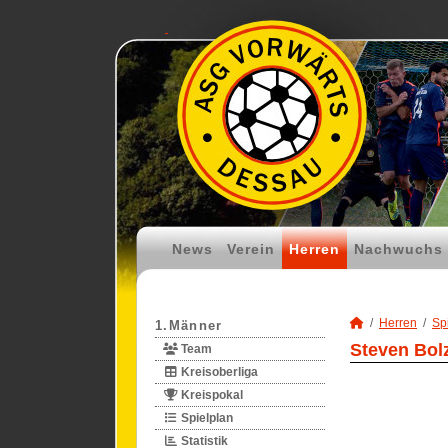
News
Verein
Herren
Nachwuchs
Herren
Spi
1.Männer
Steven Bolz
Team
Kreisoberliga
Kreispokal
Spielplan
Statistik