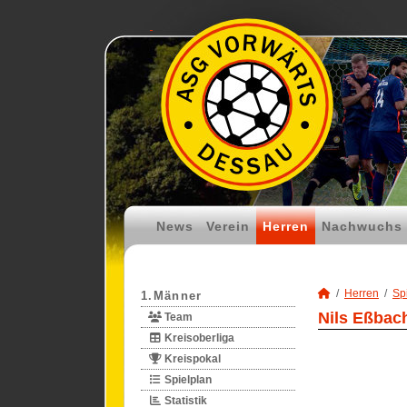
News
Verein
Herren
Nachwuchs
Herren
Spi
1.Männer
Nils Eßbach
Team
Kreisoberliga
Kreispokal
Spielplan
Statistik