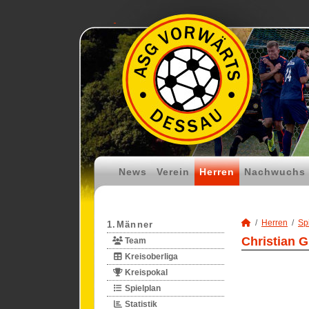
News
Verein
Herren
Nachwuchs
Herren
Spi
1.Männer
Christian G
Team
Kreisoberliga
Kreispokal
Spielplan
Statistik