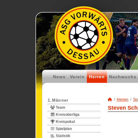
News
Verein
Herren
Nachwuchs
Herren
Spi
1.Männer
Steven Schä
Team
Kreisoberliga
Kreispokal
Spielplan
Statistik