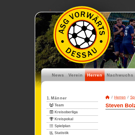
News
Verein
Herren
Nachwuchs
Herren
Spi
1.Männer
Steven Bolz
Team
Kreisoberliga
Kreispokal
Spielplan
Statistik