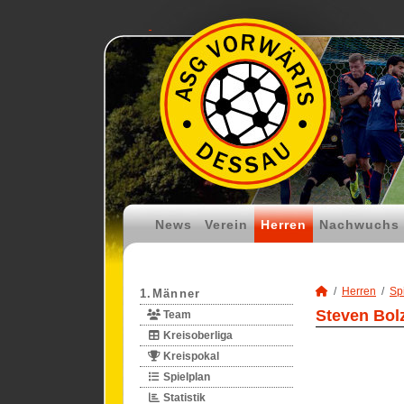
News
Verein
Herren
Nachwuchs
Herren
Spi
1.Männer
Steven Bolz
Team
Kreisoberliga
Kreispokal
Spielplan
Statistik