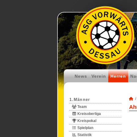
News
Verein
Herren
Na
1.Männer
Ah
Team
Kreisoberliga
Kreispokal
Spielplan
Statistik