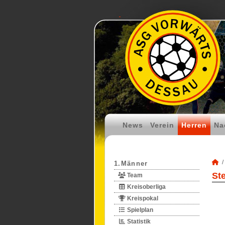
News
Verein
Herren
Na
1.Männer
St
Team
Kreisoberliga
Kreispokal
Spielplan
Statistik