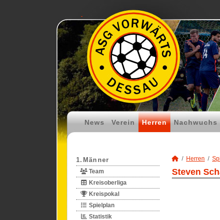
News
Verein
Herren
Nachwuchs
Herren
Spi
1.Männer
Steven Schä
Team
Kreisoberliga
Kreispokal
Spielplan
Statistik