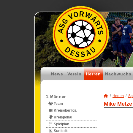
News
Verein
Herren
Nachwuchs
Herren
Spi
1.Männer
Mike Metze 
Team
Kreisoberliga
Kreispokal
Spielplan
Statistik