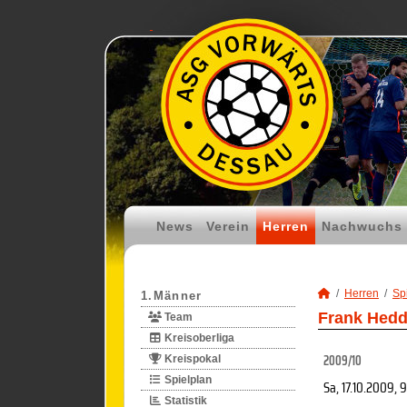
News
Verein
Herren
Nachwuchs
Herren
Spi
1.Männer
Frank Hedde
Team
Kreisoberliga
2009/10
Kreispokal
Spielplan
Sa, 17.10.2009
, 
Statistik