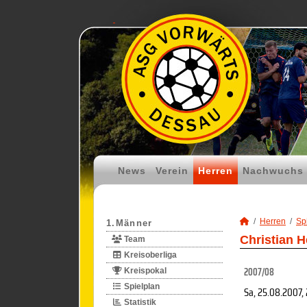
News
Verein
Herren
Nachwuchs
Herren
Spi
1.Männer
Christian H
Team
Kreisoberliga
2007/08
Kreispokal
Spielplan
Sa, 25.08.2007
,
Statistik