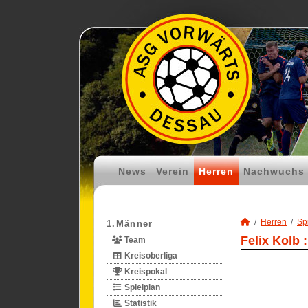
News
Verein
Herren
Nachwuchs
Herren
Spi
1.Männer
Felix Kolb 
Team
Kreisoberliga
Kreispokal
Spielplan
Statistik