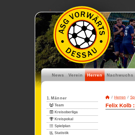
News
Verein
Herren
Nachwuchs
Herren
Spi
1.Männer
Felix Kolb 
Team
Kreisoberliga
Kreispokal
Spielplan
Statistik