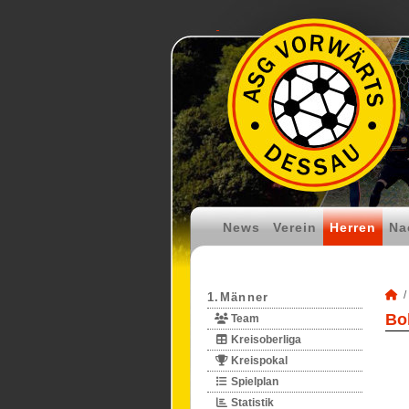
News
Verein
Herren
Na
1.Männer
Bo
Team
Kreisoberliga
Kreispokal
Spielplan
Statistik