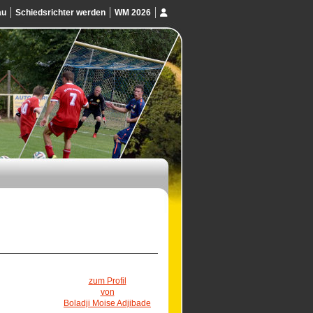
au
Schiedsrichter werden
WM 2026
zum Profil
von
Boladji Moise Adjibade