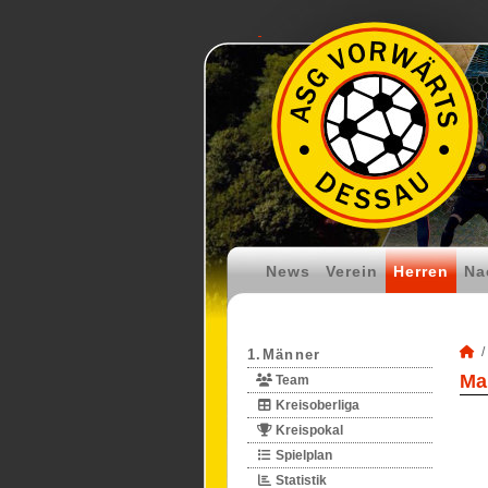
News
Verein
Herren
Na
1.Männer
Ma
Team
Kreisoberliga
Kreispokal
Spielplan
Statistik