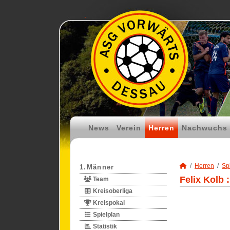
News
Verein
Herren
Nachwuchs
Herren
Spi
1.Männer
Felix Kolb 
Team
Kreisoberliga
Kreispokal
Spielplan
Statistik