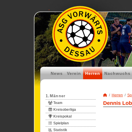
News
Verein
Herren
Nachwuchs
Herren
Spi
1.Männer
Dennis Lob
Team
Kreisoberliga
Kreispokal
Spielplan
Statistik