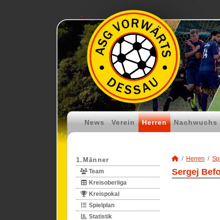
News
Verein
Herren
Nachwuchs
Herren
Spi
1.Männer
Sergej Befo
Team
Kreisoberliga
Kreispokal
Spielplan
Statistik