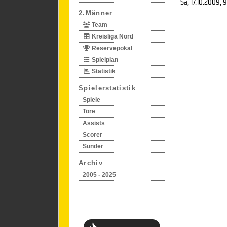
Sa, 17.10.2009
, 
2.Männer
Team
Kreisliga Nord
Reservepokal
Spielplan
Statistik
Spielerstatistik
Spiele
Tore
Assists
Scorer
Sünder
Archiv
2005 - 2025