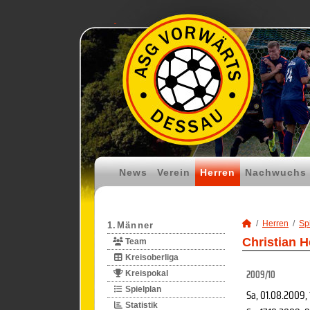
News
Verein
Herren
Nachwuchs
Herren
Spi
1.Männer
Christian H
Team
Kreisoberliga
2009/10
Kreispokal
Spielplan
Sa, 01.08.2009
,
Statistik