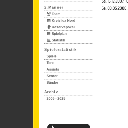
Sa, 15.12.2007
, 1
Sa, 03.05.2008
,
2.Männer
Team
Kreisliga Nord
Reservepokal
Spielplan
Statistik
Spielerstatistik
Spiele
Tore
Assists
Scorer
Sünder
Archiv
2005 - 2025