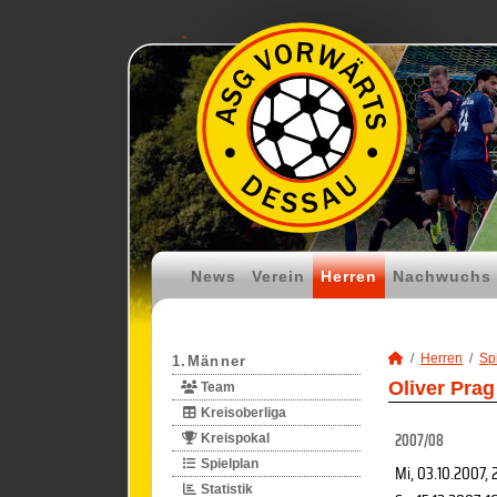
News
Verein
Herren
Nachwuchs
Herren
Spi
1.Männer
Oliver Prag
Team
Kreisoberliga
2007/08
Kreispokal
Spielplan
Mi, 03.10.2007
, 
Statistik