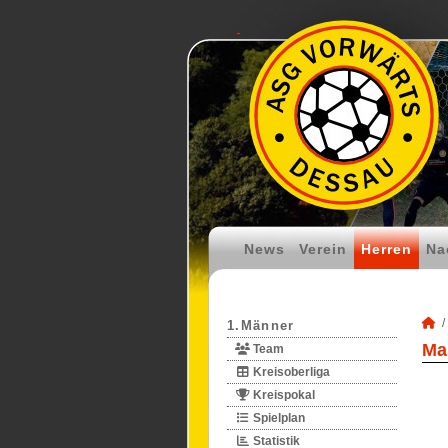
News
Verein
Herren
Na
1.Männer
Ma
Team
Kreisoberliga
Kreispokal
Spielplan
Statistik