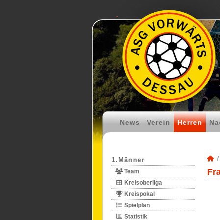
News
Verein
Herren
Na
1.Männer
Fr
Team
Kreisoberliga
Kreispokal
Spielplan
Statistik