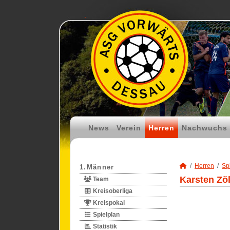
News
Verein
Herren
Nachwuchs
Herren
Spi
1.Männer
Karsten Zöl
Team
Kreisoberliga
Kreispokal
Spielplan
Statistik