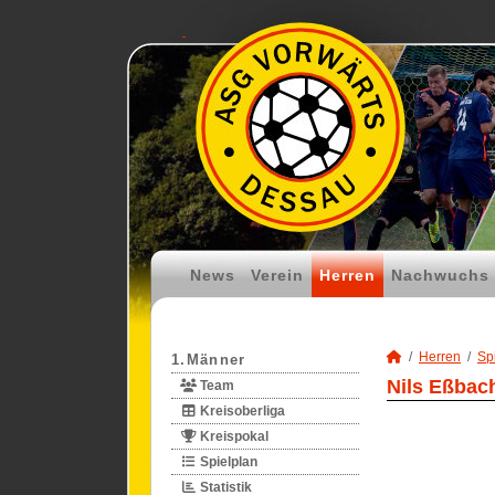
News
Verein
Herren
Nachwuchs
Herren
Spi
1.Männer
Nils Eßbach
Team
Kreisoberliga
Kreispokal
Spielplan
Statistik