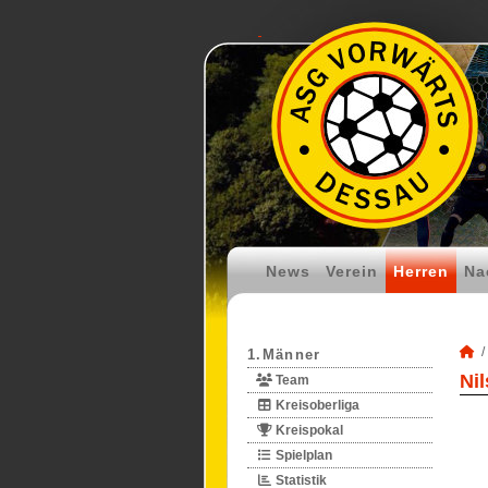
News
Verein
Herren
Na
1.Männer
Ni
Team
Kreisoberliga
Kreispokal
Spielplan
Statistik