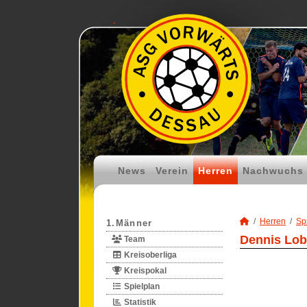
News
Verein
Herren
Nachwuchs
Herren
Spi
1.Männer
Dennis Lob
Team
Kreisoberliga
Kreispokal
Spielplan
Statistik