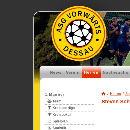
News
Verein
Herren
Nachwuchs
Herren
Spi
1.Männer
Steven Schä
Team
Kreisoberliga
Kreispokal
Spielplan
Statistik