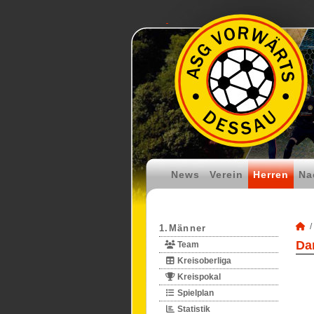
News
Verein
Herren
Na
1.Männer
Da
Team
Kreisoberliga
Kreispokal
Spielplan
Statistik