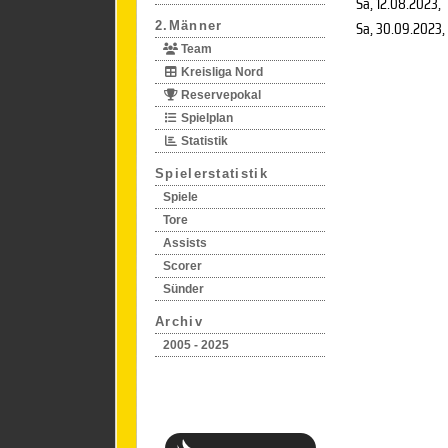
Sa, 12.08.2023
,
Sa, 30.09.2023
,
2.Männer
Team
Kreisliga Nord
Reservepokal
Spielplan
Statistik
Spielerstatistik
Spiele
Tore
Assists
Scorer
Sünder
Archiv
2005 - 2025