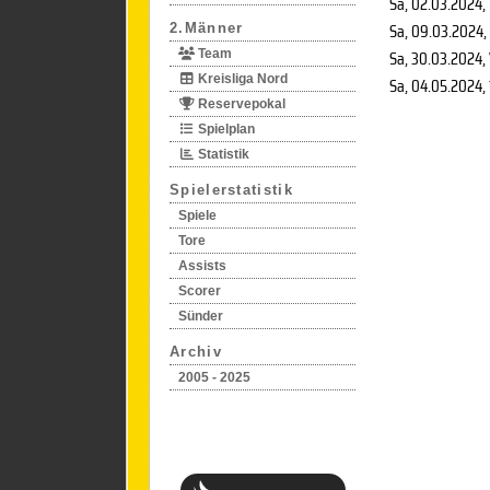
Sa, 02.03.2024
,
Sa, 09.03.2024
,
2.Männer
Sa, 30.03.2024
,
Team
Kreisliga Nord
Sa, 04.05.2024
,
Reservepokal
Spielplan
Statistik
Spielerstatistik
Spiele
Tore
Assists
Scorer
Sünder
Archiv
2005 - 2025