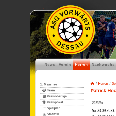
News
Verein
Herren
Nachwuchs
Herren
Spi
1.Männer
Patrick Hö
Team
Kreisoberliga
2023/24
Kreispokal
Spielplan
Sa, 23.09.2023
,
Statistik