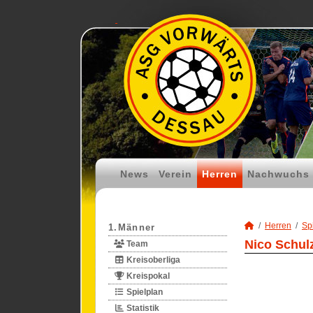
News
Verein
Herren
Nachwuchs
Herren
Spi
1.Männer
Nico Schul
Team
Kreisoberliga
Kreispokal
Spielplan
Statistik