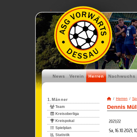
News
Verein
Herren
Nachwuchs
Herren
Spi
1.Männer
Dennis Mül
Team
Kreisoberliga
2021/22
Kreispokal
Spielplan
Sa, 16.10.2021
, 1
Statistik