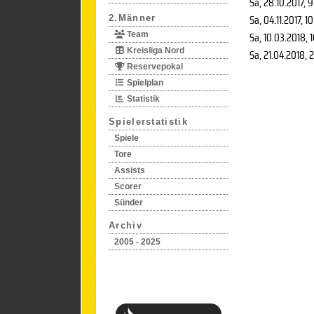
Sa, 28.10.2017
, 
Sa, 04.11.2017
, 1
2.Männer
Sa, 10.03.2018
, 
Team
Kreisliga Nord
Sa, 21.04.2018
, 
Reservepokal
Spielplan
Statistik
Spielerstatistik
Spiele
Tore
Assists
Scorer
Sünder
Archiv
2005 - 2025