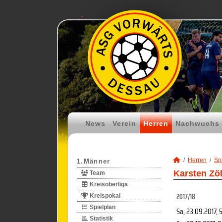
News
Verein
Herren
Nachwuchs
Herren
Spi
1.Männer
Karsten Zöl
Team
Kreisoberliga
2017/18
Kreispokal
Spielplan
Sa, 23.09.2017
, 
Statistik