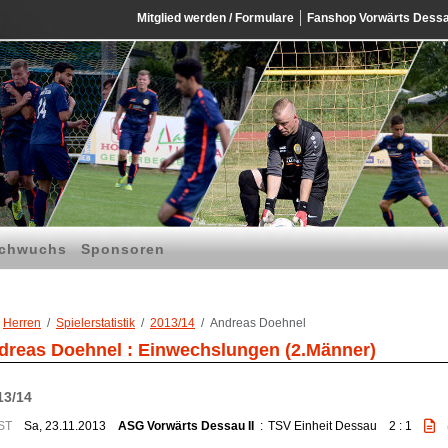
Mitglied werden / Formulare
Fanshop Vorwärts Dess
chwuchs
Sponsoren
Herren
Spielerstatistik
2013/14
Andreas Doehnel
dreas Doehnel : Einwechslungen (2.Männer)
13/14
ST
Sa, 23.11.2013
ASG Vorwärts Dessau II
:
TSV Einheit Dessau
2 : 1