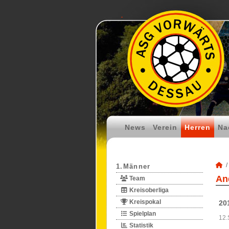
News
Verein
Herren
Na
1.Männer
An
Team
Kreisoberliga
Kreispokal
20
Spielplan
12.
Statistik