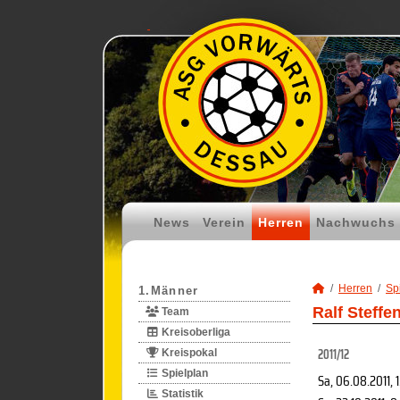
News
Verein
Herren
Nachwuchs
Herren
Spi
1.Männer
Ralf Steffe
Team
Kreisoberliga
2011/12
Kreispokal
Spielplan
Sa, 06.08.2011
, 
Statistik