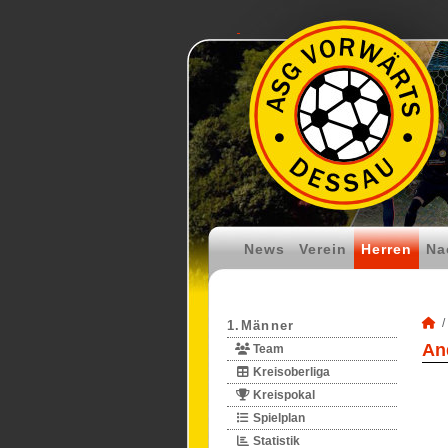
News
Verein
Herren
Na
1.Männer
An
Team
Kreisoberliga
Kreispokal
Spielplan
Statistik