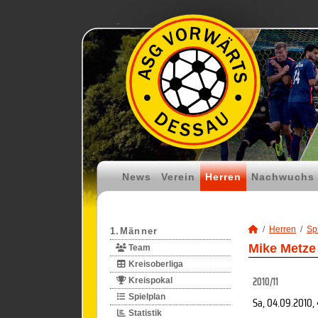
News
Verein
Herren
Nachwuchs
Herren
Spi
1.Männer
Mike Metze
Team
Kreisoberliga
2010/11
Kreispokal
Spielplan
Sa, 04.09.2010
,
Statistik