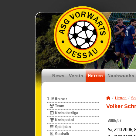
News
Verein
Herren
Nachwuchs
Herren
Spi
1.Männer
Volker Sch
Team
Kreisoberliga
2006/07
Kreispokal
Spielplan
Sa, 21.10.2006
, 
Statistik