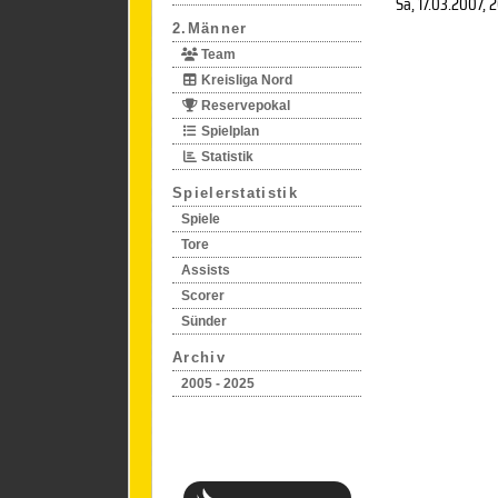
Sa, 17.03.2007
, 
2.Männer
Team
Kreisliga Nord
Reservepokal
Spielplan
Statistik
Spielerstatistik
Spiele
Tore
Assists
Scorer
Sünder
Archiv
2005 - 2025