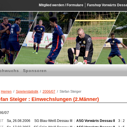
Mitglied werden / Formulare
Fanshop Vorwärts Dess
chwuchs
Sponsoren
Herren
Spielerstatistik
2006/07
Stefan Steiger
efan Steiger : Einwechslungen (2.Männer)
06/07
ST
Sa, 26.08.2006
SG Blau-Weiß Dessau III
:
ASG Vorwärts Dessau II
3 : 2