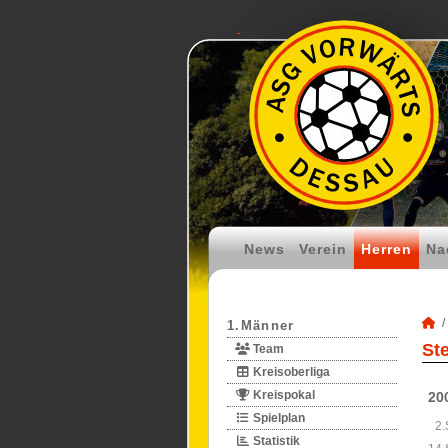
News
Verein
Herren
Na
1.Männer
St
Team
Kreisoberliga
Kreispokal
20
Spielplan
2.
Statistik