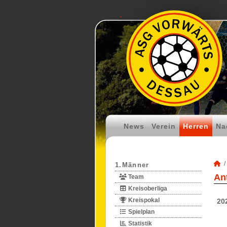
News
Verein
Herren
Na
1.Männer
An
Team
Kreisoberliga
Kreispokal
20
Spielplan
Statistik