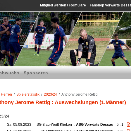
Mitglied werden / Formulare
Fanshop Vorwärts Dess
chwuchs
Sponsoren
Herren
Spielerstatistik
2023/24
Anthony Jerome Rettig
thony Jerome Rettig : Auswechslungen (1.Männer)
23/24
Sa, 05.08.2023
SG Blau-Weiß Klieken
:
ASG Vorwärts Dessau
5 : 1