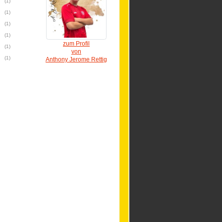
(1)
(1)
(1)
(1)
zum Profil
(1)
von
(1)
Anthony Jerome Rettig