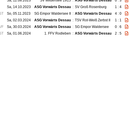
Sa, 12.08.2023
SV Mildensee 1915
:
ASG Vorwärts Dessau
0 : 3
Sa, 14.10.2023
ASG Vorwärts Dessau
:
SV Groß Rosenburg
1 : 4
ST
So, 05.11.2023
SG Empor Waldersee II
:
ASG Vorwärts Dessau
4 : 0
Sa, 02.03.2024
ASG Vorwärts Dessau
:
TSV Rot-Weiß Zerbst II
1 : 1
VF
Sa, 30.03.2024
ASG Vorwärts Dessau
:
SG Empor Waldersee
0 : 6
ST
Sa, 01.06.2024
1. FFV Rodleben
:
ASG Vorwärts Dessau
2 : 5