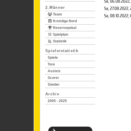
Sa, 06.08.2022
,
Sa, 27.08.2022
,
2.Männer
Sa, 08.10.2022
,
Team
Kreisliga Nord
Reservepokal
Spielplan
Statistik
Spielerstatistik
Spiele
Tore
Assists
Scorer
Sünder
Archiv
2005 - 2025