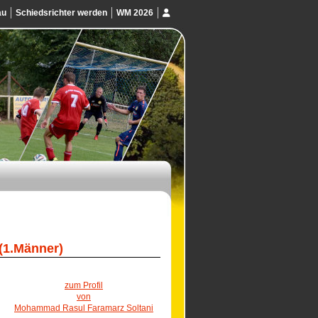
au
Schiedsrichter werden
WM 2026
(1.Männer)
zum Profil
von
Mohammad Rasul Faramarz Soltani