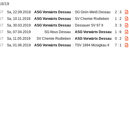
18/19
ST
Sa, 22.09.2018
ASG Vorwärts Dessau
:
SG Grün-Weiß Dessau
2 : 3
ST
Sa, 10.11.2018
ASG Vorwärts Dessau
:
SV Chemie Rodleben
1 : 2
ST
Sa, 30.03.2019
ASG Vorwärts Dessau
:
Dessauer SV 97 II
3 : 3
ST
So, 07.04.2019
SG Abus Dessau
:
ASG Vorwärts Dessau
1 : 6
ST
Sa, 11.05.2019
SV Chemie Rodleben
:
ASG Vorwärts Dessau
0 : 2
ST
Sa, 01.06.2019
ASG Vorwärts Dessau
:
TSV 1894 Mosigkau II
7 : 1