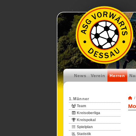
News
Verein
Herren
Na
1.Männer
Mo
Team
Kreisoberliga
Kreispokal
Spielplan
Statistik